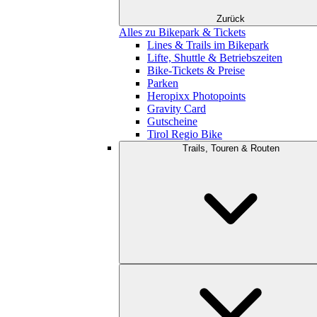
Zurück
Alles zu Bikepark & Tickets
Lines & Trails im Bikepark
Lifte, Shuttle & Betriebszeiten
Bike-Tickets & Preise
Parken
Heropixx Photopoints
Gravity Card
Gutscheine
Tirol Regio Bike
Trails, Touren & Routen