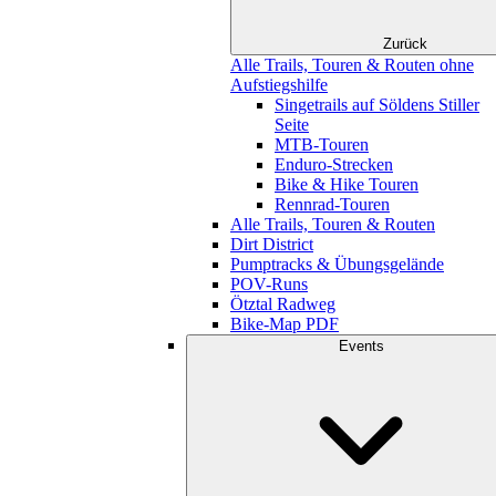
Zurück
Alle Trails, Touren & Routen ohne
Aufstiegshilfe
Singetrails auf Söldens Stiller
Seite
MTB-Touren
Enduro-Strecken
Bike & Hike Touren
Rennrad-Touren
Alle Trails, Touren & Routen
Dirt District
Pumptracks & Übungsgelände
POV-Runs
Ötztal Radweg
Bike-Map PDF
Events