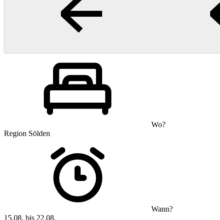
Wo?
Region Sölden
Wann?
15.08. bis 22.08.