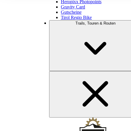
Heropixx Photopoints
Gravity Card
Gutscheine
Tirol Regio Bike
Trails, Touren & Routen