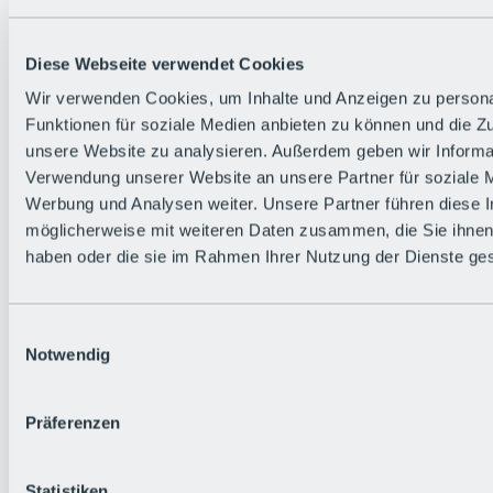
Zurück
Die flowigste Nation der Alpen
Facts
Diese Webseite verwendet Cookies
Bürger:in werden
FAQs
Wir verwenden Cookies, um Inhalte und Anzeigen zu persona
Bikepark-Rules
Funktionen für soziale Medien anbieten zu können und die Zug
Bikepark-Partnerschaften
Nachhaltigkeit in der BRS
unsere Website zu analysieren. Außerdem geben wir Informat
Bikepark & Tickets
Verwendung unserer Website an unsere Partner für soziale 
Werbung und Analysen weiter. Unsere Partner führen diese 
möglicherweise mit weiteren Daten zusammen, die Sie ihnen 
haben oder die sie im Rahmen Ihrer Nutzung der Dienste g
Einwilligungsauswahl
Notwendig
Präferenzen
Statistiken