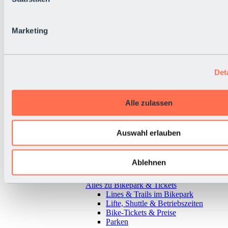
Marketing
Det
Alle zulassen
Auswahl erlauben
Ablehnen
Zurück
Alles zu Bikepark & Tickets
Lines & Trails im Bikepark
Lifte, Shuttle & Betriebszeiten
Bike-Tickets & Preise
Parken