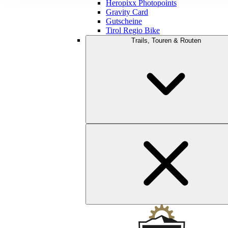
Heropixx Photopoints
Gravity Card
Gutscheine
Tirol Regio Bike
Trails, Touren & Routen