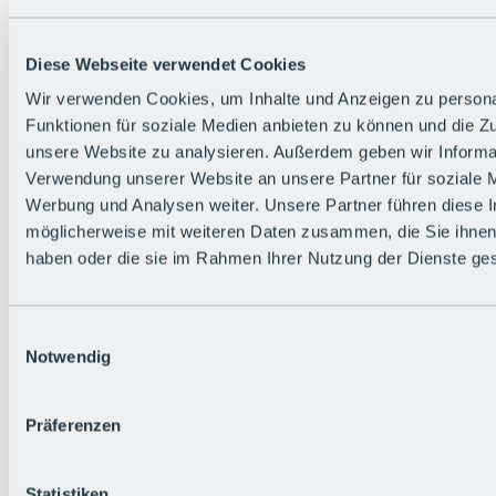
Zurück
Die flowigste Nation der Alpen
Facts
Diese Webseite verwendet Cookies
Bürger:in werden
FAQs
Wir verwenden Cookies, um Inhalte und Anzeigen zu persona
Bikepark-Rules
Funktionen für soziale Medien anbieten zu können und die Zug
Bikepark-Partnerschaften
Nachhaltigkeit in der BRS
unsere Website zu analysieren. Außerdem geben wir Informat
Bikepark & Tickets
Verwendung unserer Website an unsere Partner für soziale 
Werbung und Analysen weiter. Unsere Partner führen diese 
möglicherweise mit weiteren Daten zusammen, die Sie ihnen 
haben oder die sie im Rahmen Ihrer Nutzung der Dienste g
Einwilligungsauswahl
Notwendig
Präferenzen
Statistiken