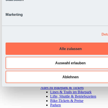
Marketing
Det
Alle zulassen
Auswahl erlauben
Ablehnen
Zurück
Alles zu Bikepark & Tickets
Lines & Trails im Bikepark
Lifte, Shuttle & Betriebszeiten
Bike-Tickets & Preise
Parken