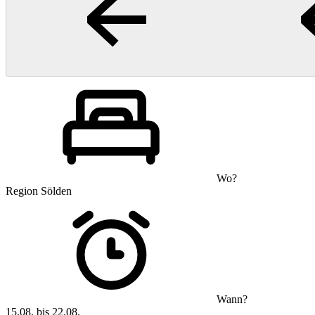
Wo?
Region Sölden
Wann?
15.08. bis 22.08.