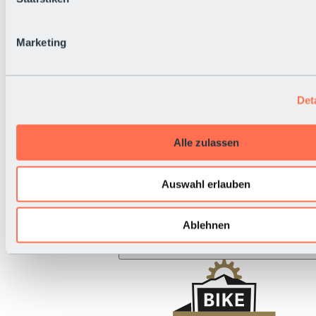
BRS Rallye
Nationalfeiertag
Live-Infos
Marketing
Det
Alle zulassen
Auswahl erlauben
Ablehnen