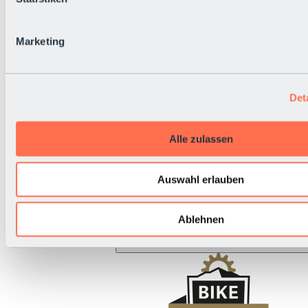
BRS Rallye
Nationalfeiertag
Live-Infos
Marketing
Det
Alle zulassen
Auswahl erlauben
Ablehnen