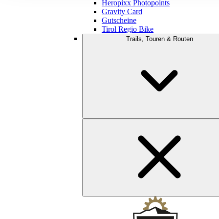
Heropixx Photopoints
Gravity Card
Gutscheine
Tirol Regio Bike
Trails, Touren & Routen