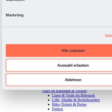
Marketing
Det
Alle zulassen
Auswahl erlauben
Ablehnen
Zurück
Alles zu Bikepark & Tickets
Lines & Trails im Bikepark
Lifte, Shuttle & Betriebszeiten
Bike-Tickets & Preise
Parken