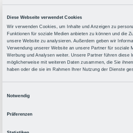
Zurück
Die flowigste Nation der Alpen
Facts
Diese Webseite verwendet Cookies
Bürger:in werden
FAQs
Wir verwenden Cookies, um Inhalte und Anzeigen zu persona
Bikepark-Rules
Funktionen für soziale Medien anbieten zu können und die Zug
Bikepark-Partnerschaften
Nachhaltigkeit in der BRS
unsere Website zu analysieren. Außerdem geben wir Informat
Bikepark & Tickets
Verwendung unserer Website an unsere Partner für soziale 
Werbung und Analysen weiter. Unsere Partner führen diese 
möglicherweise mit weiteren Daten zusammen, die Sie ihnen 
haben oder die sie im Rahmen Ihrer Nutzung der Dienste g
Einwilligungsauswahl
Notwendig
Präferenzen
Statistiken