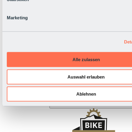
BRS Rallye
Nationalfeiertag
Live-Infos
Marketing
Det
Alle zulassen
Auswahl erlauben
Ablehnen