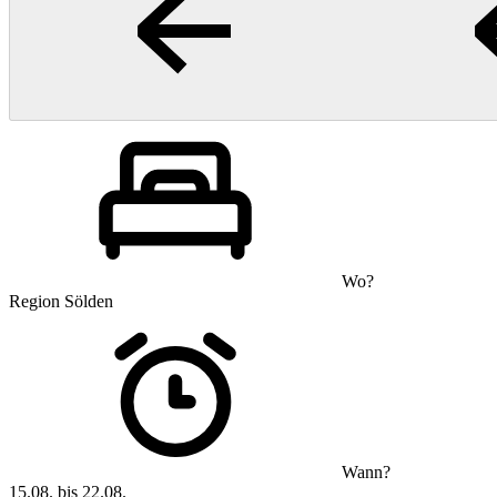
Wo?
Region Sölden
Wann?
15.08. bis 22.08.