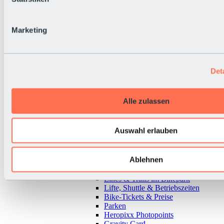
Marketing
Det
Alle zulassen
Auswahl erlauben
Ablehnen
Zurück
Alles zu Bikepark & Tickets
Lines & Trails im Bikepark
Lifte, Shuttle & Betriebszeiten
Bike-Tickets & Preise
Parken
Heropixx Photopoints
Gravity Card