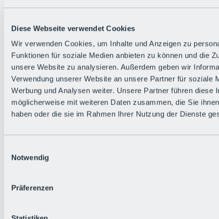
Die flowigste Nation der Alpen
Facts
Bürger:in werden
FAQs
Diese Webseite verwendet Cookies
Bikepark-Rules
Wir verwenden Cookies, um Inhalte und Anzeigen zu persona
Bikepark-Partnerschaften
Nachhaltigkeit in der BRS
Funktionen für soziale Medien anbieten zu können und die Zug
Bikepark & Tickets
unsere Website zu analysieren. Außerdem geben wir Informat
Verwendung unserer Website an unsere Partner für soziale 
Werbung und Analysen weiter. Unsere Partner führen diese 
möglicherweise mit weiteren Daten zusammen, die Sie ihnen 
haben oder die sie im Rahmen Ihrer Nutzung der Dienste g
Einwilligungsauswahl
Notwendig
Präferenzen
Statistiken