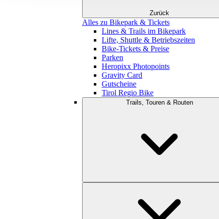
Zurück
Alles zu Bikepark & Tickets
Lines & Trails im Bikepark
Lifte, Shuttle & Betriebszeiten
Bike-Tickets & Preise
Parken
Heropixx Photopoints
Gravity Card
Gutscheine
Tirol Regio Bike
Trails, Touren & Routen