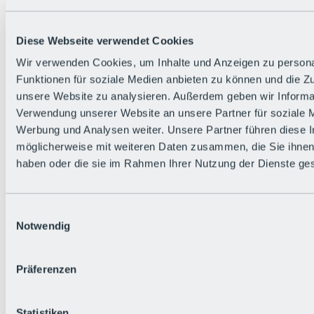
Diese Webseite verwendet Cookies
Wir verwenden Cookies, um Inhalte und Anzeigen zu persona
Funktionen für soziale Medien anbieten zu können und die Zug
Zurück
unsere Website zu analysieren. Außerdem geben wir Informat
Die flowigste Nation der Alpen
Verwendung unserer Website an unsere Partner für soziale 
Facts
Werbung und Analysen weiter. Unsere Partner führen diese 
Bürger:in werden
FAQs
möglicherweise mit weiteren Daten zusammen, die Sie ihnen 
Bikepark-Rules
haben oder die sie im Rahmen Ihrer Nutzung der Dienste g
Bikepark-Partnerschaften
Nachhaltigkeit in der BRS
Bikepark & Tickets
Einwilligungsauswahl
Notwendig
Präferenzen
Statistiken