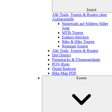
Zurück
Alle Trails, Touren & Routen ohne
Aufstiegshilfe
Singetrails auf Söldens Stiller
Seite
MTB-Touren
Enduro-Strecken
Bike & Hike Touren
Rennrad-Touren
Alle Trails, Touren & Routen
Dirt District
Pumptracks & Übungsgelände
POV-Runs
Ötztal Radweg
Bike-Map PDF
Events