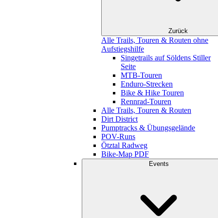
Zurück
Alle Trails, Touren & Routen ohne
Aufstiegshilfe
Singetrails auf Söldens Stiller
Seite
MTB-Touren
Enduro-Strecken
Bike & Hike Touren
Rennrad-Touren
Alle Trails, Touren & Routen
Dirt District
Pumptracks & Übungsgelände
POV-Runs
Ötztal Radweg
Bike-Map PDF
Events