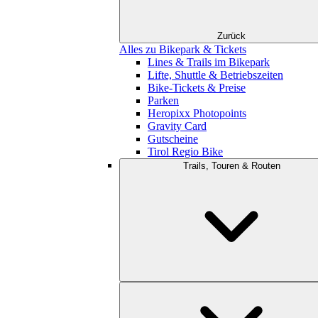
Zurück
Alles zu Bikepark & Tickets
Lines & Trails im Bikepark
Lifte, Shuttle & Betriebszeiten
Bike-Tickets & Preise
Parken
Heropixx Photopoints
Gravity Card
Gutscheine
Tirol Regio Bike
Trails, Touren & Routen