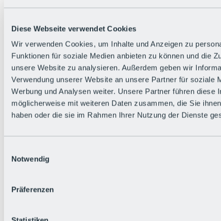
Zurück
Die flowigste Nation der Alpen
Facts
Diese Webseite verwendet Cookies
Bürger:in werden
FAQs
Wir verwenden Cookies, um Inhalte und Anzeigen zu persona
Bikepark-Rules
Funktionen für soziale Medien anbieten zu können und die Zug
Bikepark-Partnerschaften
Nachhaltigkeit in der BRS
unsere Website zu analysieren. Außerdem geben wir Informat
Bikepark & Tickets
Verwendung unserer Website an unsere Partner für soziale 
Werbung und Analysen weiter. Unsere Partner führen diese 
möglicherweise mit weiteren Daten zusammen, die Sie ihnen 
haben oder die sie im Rahmen Ihrer Nutzung der Dienste g
Einwilligungsauswahl
Notwendig
Präferenzen
Statistiken