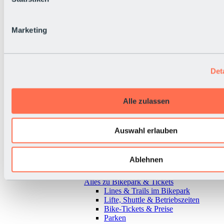
Marketing
Det
Alle zulassen
Auswahl erlauben
Ablehnen
Zurück
Alles zu Bikepark & Tickets
Lines & Trails im Bikepark
Lifte, Shuttle & Betriebszeiten
Bike-Tickets & Preise
Parken