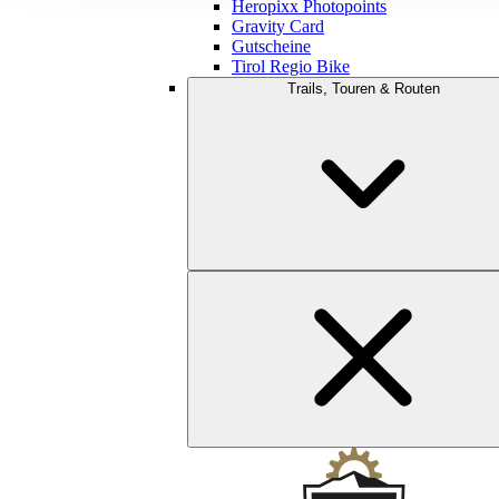
Heropixx Photopoints
Gravity Card
Gutscheine
Tirol Regio Bike
Trails, Touren & Routen