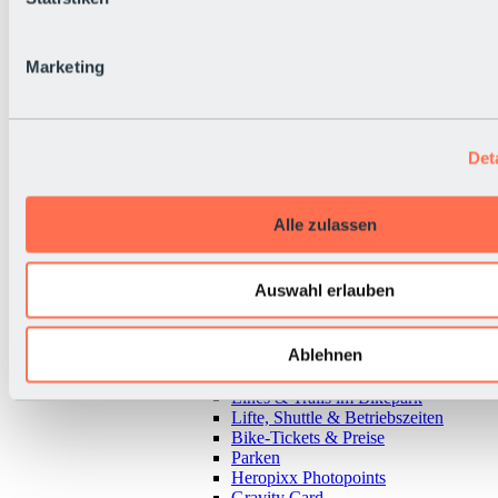
Marketing
Det
Alle zulassen
Auswahl erlauben
Ablehnen
Zurück
Alles zu Bikepark & Tickets
Lines & Trails im Bikepark
Lifte, Shuttle & Betriebszeiten
Bike-Tickets & Preise
Parken
Heropixx Photopoints
Gravity Card