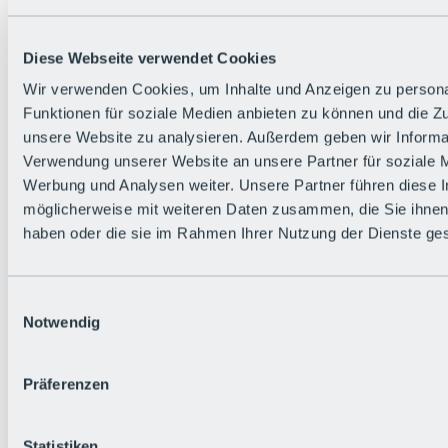
Die flowigste Nation der Alpen
Facts
Bürger:in werden
FAQs
Diese Webseite verwendet Cookies
Bikepark-Rules
Wir verwenden Cookies, um Inhalte und Anzeigen zu persona
Bikepark-Partnerschaften
Nachhaltigkeit in der BRS
Funktionen für soziale Medien anbieten zu können und die Zug
Bikepark & Tickets
unsere Website zu analysieren. Außerdem geben wir Informat
Verwendung unserer Website an unsere Partner für soziale 
Werbung und Analysen weiter. Unsere Partner führen diese 
möglicherweise mit weiteren Daten zusammen, die Sie ihnen 
haben oder die sie im Rahmen Ihrer Nutzung der Dienste g
Einwilligungsauswahl
Notwendig
Präferenzen
Statistiken