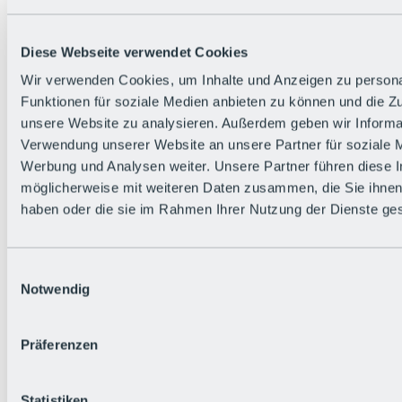
Diese Webseite verwendet Cookies
Wir verwenden Cookies, um Inhalte und Anzeigen zu persona
Funktionen für soziale Medien anbieten zu können und die Zug
Zurück
unsere Website zu analysieren. Außerdem geben wir Informat
Die flowigste Nation der Alpen
Verwendung unserer Website an unsere Partner für soziale 
Facts
Werbung und Analysen weiter. Unsere Partner führen diese 
Bürger:in werden
FAQs
möglicherweise mit weiteren Daten zusammen, die Sie ihnen 
Bikepark-Rules
haben oder die sie im Rahmen Ihrer Nutzung der Dienste g
Bikepark-Partnerschaften
Nachhaltigkeit in der BRS
Bikepark & Tickets
Einwilligungsauswahl
Notwendig
Präferenzen
Statistiken