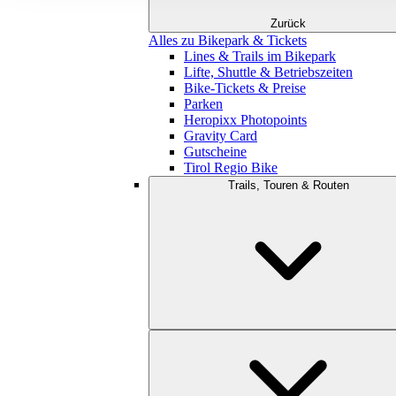
Zurück
Alles zu Bikepark & Tickets
Lines & Trails im Bikepark
Lifte, Shuttle & Betriebszeiten
Bike-Tickets & Preise
Parken
Heropixx Photopoints
Gravity Card
Gutscheine
Tirol Regio Bike
Trails, Touren & Routen