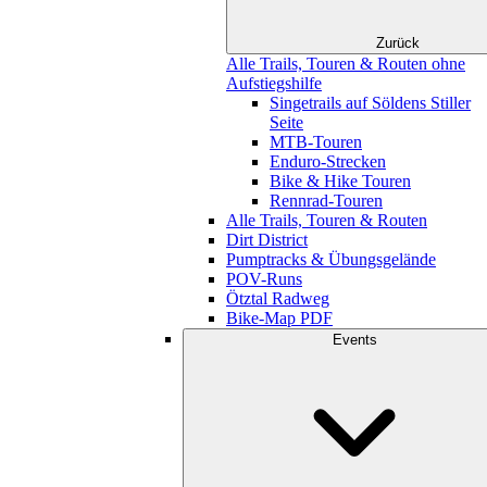
Zurück
Alle Trails, Touren & Routen ohne
Aufstiegshilfe
Singetrails auf Söldens Stiller
Seite
MTB-Touren
Enduro-Strecken
Bike & Hike Touren
Rennrad-Touren
Alle Trails, Touren & Routen
Dirt District
Pumptracks & Übungsgelände
POV-Runs
Ötztal Radweg
Bike-Map PDF
Events