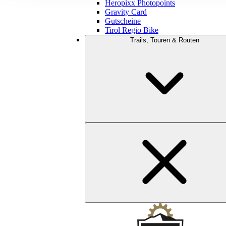
Heropixx Photopoints
Gravity Card
Gutscheine
Tirol Regio Bike
Trails, Touren & Routen