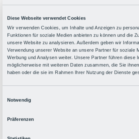
Zurück
Die flowigste Nation der Alpen
Facts
Diese Webseite verwendet Cookies
Bürger:in werden
FAQs
Wir verwenden Cookies, um Inhalte und Anzeigen zu persona
Bikepark-Rules
Funktionen für soziale Medien anbieten zu können und die Zug
Bikepark-Partnerschaften
Nachhaltigkeit in der BRS
unsere Website zu analysieren. Außerdem geben wir Informat
Bikepark & Tickets
Verwendung unserer Website an unsere Partner für soziale 
Werbung und Analysen weiter. Unsere Partner führen diese 
möglicherweise mit weiteren Daten zusammen, die Sie ihnen 
haben oder die sie im Rahmen Ihrer Nutzung der Dienste g
Einwilligungsauswahl
Notwendig
Präferenzen
Statistiken