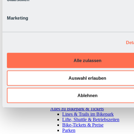
Marketing
Det
Alle zulassen
Auswahl erlauben
Ablehnen
Zurück
Alles zu Bikepark & Tickets
Lines & Trails im Bikepark
Lifte, Shuttle & Betriebszeiten
Bike-Tickets & Preise
Parken