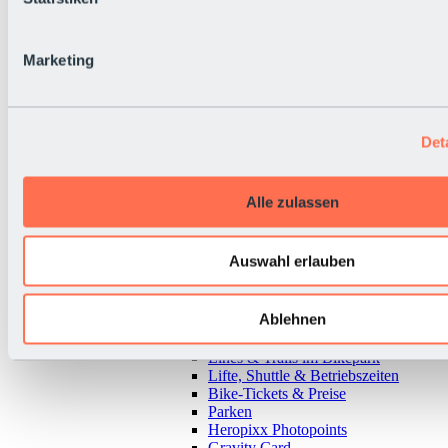
Marketing
Det
Alle zulassen
Auswahl erlauben
Ablehnen
Zurück
Alles zu Bikepark & Tickets
Lines & Trails im Bikepark
Lifte, Shuttle & Betriebszeiten
Bike-Tickets & Preise
Parken
Heropixx Photopoints
Gravity Card