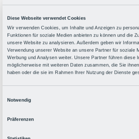
Die flowigste Nation der Alpen
Facts
Bürger:in werden
FAQs
Diese Webseite verwendet Cookies
Bikepark-Rules
Wir verwenden Cookies, um Inhalte und Anzeigen zu persona
Bikepark-Partnerschaften
Nachhaltigkeit in der BRS
Funktionen für soziale Medien anbieten zu können und die Zug
Bikepark & Tickets
unsere Website zu analysieren. Außerdem geben wir Informat
Verwendung unserer Website an unsere Partner für soziale 
Werbung und Analysen weiter. Unsere Partner führen diese 
möglicherweise mit weiteren Daten zusammen, die Sie ihnen 
haben oder die sie im Rahmen Ihrer Nutzung der Dienste g
Einwilligungsauswahl
Notwendig
Präferenzen
Statistiken