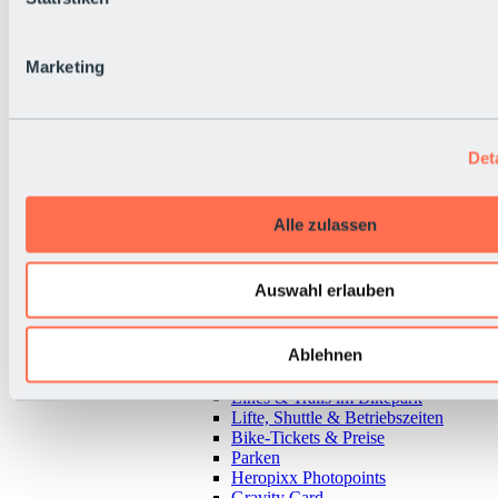
Marketing
Det
Alle zulassen
Auswahl erlauben
Ablehnen
Zurück
Alles zu Bikepark & Tickets
Lines & Trails im Bikepark
Lifte, Shuttle & Betriebszeiten
Bike-Tickets & Preise
Parken
Heropixx Photopoints
Gravity Card