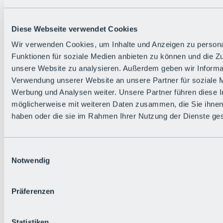
Die flowigste Nation der Alpen
Facts
Bürger:in werden
FAQs
Diese Webseite verwendet Cookies
Bikepark-Rules
Wir verwenden Cookies, um Inhalte und Anzeigen zu persona
Bikepark-Partnerschaften
Nachhaltigkeit in der BRS
Funktionen für soziale Medien anbieten zu können und die Zug
Bikepark & Tickets
unsere Website zu analysieren. Außerdem geben wir Informat
Verwendung unserer Website an unsere Partner für soziale 
Werbung und Analysen weiter. Unsere Partner führen diese 
möglicherweise mit weiteren Daten zusammen, die Sie ihnen 
haben oder die sie im Rahmen Ihrer Nutzung der Dienste g
Einwilligungsauswahl
Notwendig
Präferenzen
Statistiken