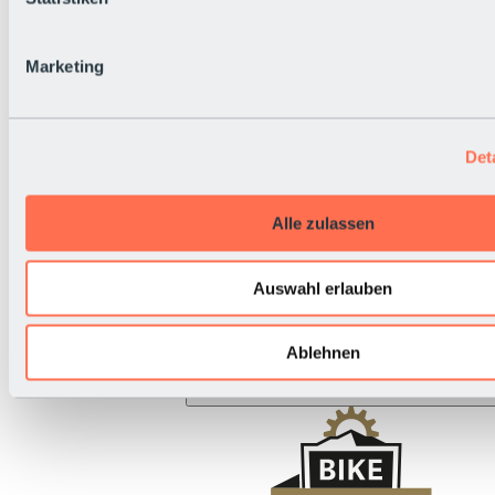
BRS Rallye
Nationalfeiertag
Live-Infos
Marketing
Det
Alle zulassen
Auswahl erlauben
Ablehnen