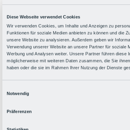
Diese Webseite verwendet Cookies
Wir verwenden Cookies, um Inhalte und Anzeigen zu persona
Funktionen für soziale Medien anbieten zu können und die Zug
Zurück
unsere Website zu analysieren. Außerdem geben wir Informat
Die flowigste Nation der Alpen
Verwendung unserer Website an unsere Partner für soziale 
Facts
Werbung und Analysen weiter. Unsere Partner führen diese 
Bürger:in werden
FAQs
möglicherweise mit weiteren Daten zusammen, die Sie ihnen 
Bikepark-Rules
haben oder die sie im Rahmen Ihrer Nutzung der Dienste g
Bikepark-Partnerschaften
Nachhaltigkeit in der BRS
Bikepark & Tickets
Einwilligungsauswahl
Notwendig
Präferenzen
Statistiken