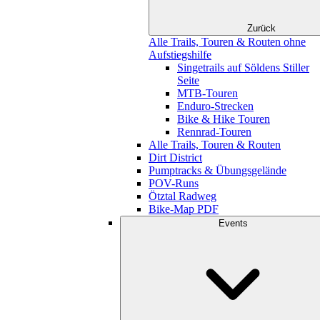
Zurück
Alle Trails, Touren & Routen ohne
Aufstiegshilfe
Singetrails auf Söldens Stiller
Seite
MTB-Touren
Enduro-Strecken
Bike & Hike Touren
Rennrad-Touren
Alle Trails, Touren & Routen
Dirt District
Pumptracks & Übungsgelände
POV-Runs
Ötztal Radweg
Bike-Map PDF
Events