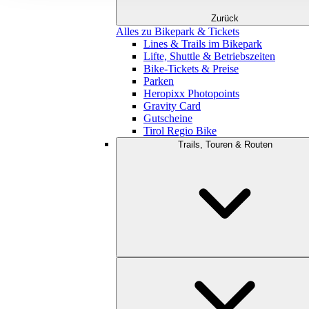
Zurück
Alles zu Bikepark & Tickets
Lines & Trails im Bikepark
Lifte, Shuttle & Betriebszeiten
Bike-Tickets & Preise
Parken
Heropixx Photopoints
Gravity Card
Gutscheine
Tirol Regio Bike
Trails, Touren & Routen