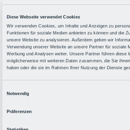
Diese Webseite verwendet Cookies
Wir verwenden Cookies, um Inhalte und Anzeigen zu persona
Funktionen für soziale Medien anbieten zu können und die Zug
Zurück
unsere Website zu analysieren. Außerdem geben wir Informat
Die flowigste Nation der Alpen
Verwendung unserer Website an unsere Partner für soziale 
Facts
Werbung und Analysen weiter. Unsere Partner führen diese 
Bürger:in werden
FAQs
möglicherweise mit weiteren Daten zusammen, die Sie ihnen 
Bikepark-Rules
haben oder die sie im Rahmen Ihrer Nutzung der Dienste g
Bikepark-Partnerschaften
Nachhaltigkeit in der BRS
Bikepark & Tickets
Einwilligungsauswahl
Notwendig
Präferenzen
Statistiken