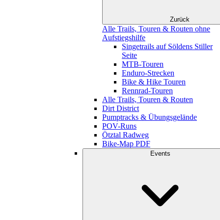
Zurück
Alle Trails, Touren & Routen ohne
Aufstiegshilfe
Singetrails auf Söldens Stiller
Seite
MTB-Touren
Enduro-Strecken
Bike & Hike Touren
Rennrad-Touren
Alle Trails, Touren & Routen
Dirt District
Pumptracks & Übungsgelände
POV-Runs
Ötztal Radweg
Bike-Map PDF
Events