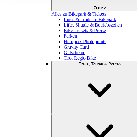
Zurück
Alles zu Bikepark & Tickets
Lines & Trails im Bikepark
Lifte, Shuttle & Betriebszeiten
Bike-Tickets & Preise
Parken
Heropixx Photopoints
Gravity Card
Gutscheine
Tirol Regio Bike
Trails, Touren & Routen