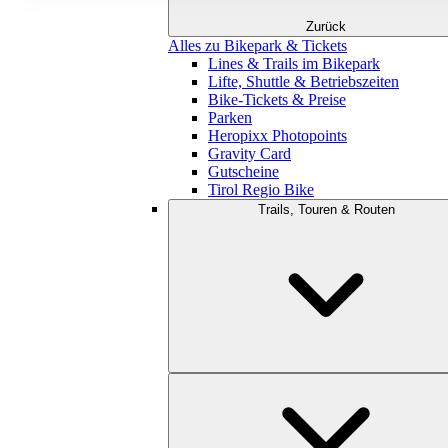
Zurück
Alles zu Bikepark & Tickets
Lines & Trails im Bikepark
Lifte, Shuttle & Betriebszeiten
Bike-Tickets & Preise
Parken
Heropixx Photopoints
Gravity Card
Gutscheine
Tirol Regio Bike
Trails, Touren & Routen