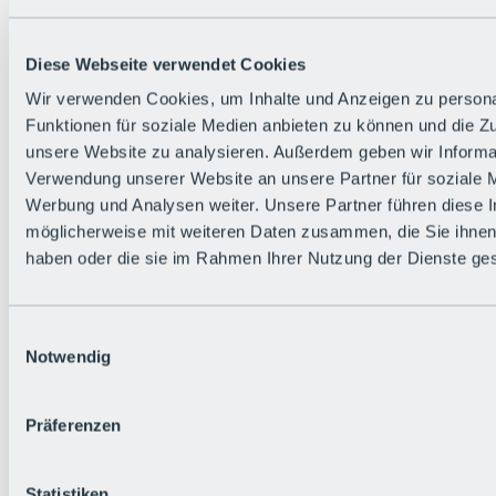
Diese Webseite verwendet Cookies
Wir verwenden Cookies, um Inhalte und Anzeigen zu persona
Funktionen für soziale Medien anbieten zu können und die Zug
Zurück
unsere Website zu analysieren. Außerdem geben wir Informat
Die flowigste Nation der Alpen
Verwendung unserer Website an unsere Partner für soziale 
Facts
Werbung und Analysen weiter. Unsere Partner führen diese 
Bürger:in werden
FAQs
möglicherweise mit weiteren Daten zusammen, die Sie ihnen 
Bikepark-Rules
haben oder die sie im Rahmen Ihrer Nutzung der Dienste g
Bikepark-Partnerschaften
Nachhaltigkeit in der BRS
Bikepark & Tickets
Einwilligungsauswahl
Notwendig
Präferenzen
Statistiken