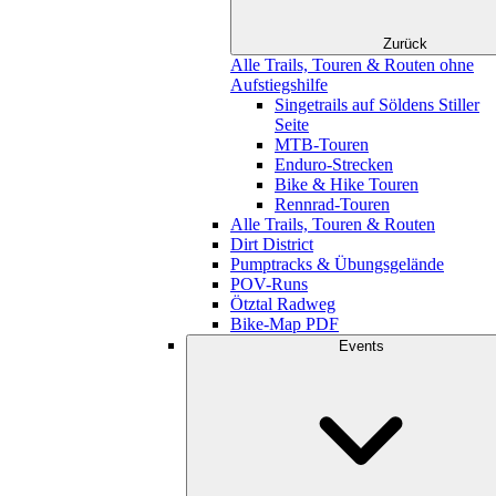
Zurück
Alle Trails, Touren & Routen ohne
Aufstiegshilfe
Singetrails auf Söldens Stiller
Seite
MTB-Touren
Enduro-Strecken
Bike & Hike Touren
Rennrad-Touren
Alle Trails, Touren & Routen
Dirt District
Pumptracks & Übungsgelände
POV-Runs
Ötztal Radweg
Bike-Map PDF
Events