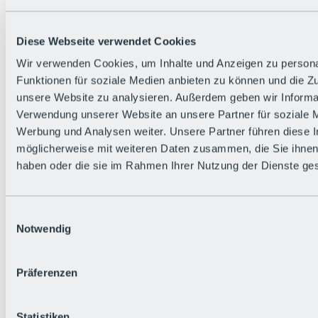
Zurück
Die flowigste Nation der Alpen
Facts
Diese Webseite verwendet Cookies
Bürger:in werden
FAQs
Wir verwenden Cookies, um Inhalte und Anzeigen zu persona
Bikepark-Rules
Funktionen für soziale Medien anbieten zu können und die Zug
Bikepark-Partnerschaften
Nachhaltigkeit in der BRS
unsere Website zu analysieren. Außerdem geben wir Informat
Bikepark & Tickets
Verwendung unserer Website an unsere Partner für soziale 
Werbung und Analysen weiter. Unsere Partner führen diese 
möglicherweise mit weiteren Daten zusammen, die Sie ihnen 
haben oder die sie im Rahmen Ihrer Nutzung der Dienste g
Einwilligungsauswahl
Notwendig
Präferenzen
Statistiken