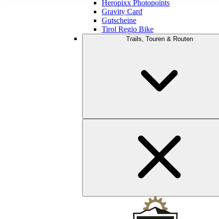
Heropixx Photopoints
Gravity Card
Gutscheine
Tirol Regio Bike
Trails, Touren & Routen