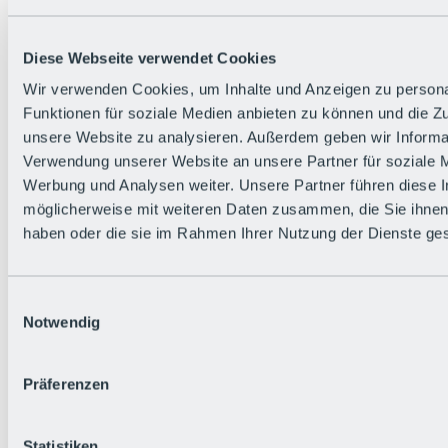
Zurück
Die flowigste Nation der Alpen
Facts
Diese Webseite verwendet Cookies
Bürger:in werden
FAQs
Wir verwenden Cookies, um Inhalte und Anzeigen zu persona
Bikepark-Rules
Funktionen für soziale Medien anbieten zu können und die Zug
Bikepark-Partnerschaften
Nachhaltigkeit in der BRS
unsere Website zu analysieren. Außerdem geben wir Informat
Bikepark & Tickets
Verwendung unserer Website an unsere Partner für soziale 
Werbung und Analysen weiter. Unsere Partner führen diese 
möglicherweise mit weiteren Daten zusammen, die Sie ihnen 
haben oder die sie im Rahmen Ihrer Nutzung der Dienste g
Einwilligungsauswahl
Notwendig
Präferenzen
Statistiken