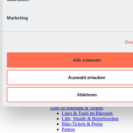
Marketing
Det
Alle zulassen
Auswahl erlauben
Ablehnen
Zurück
Alles zu Bikepark & Tickets
Lines & Trails im Bikepark
Lifte, Shuttle & Betriebszeiten
Bike-Tickets & Preise
Parken