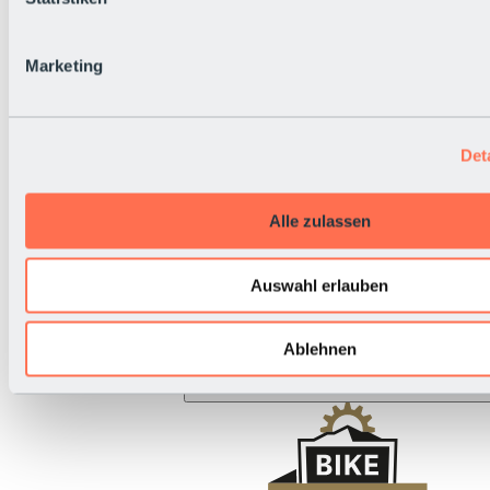
BRS Rallye
Nationalfeiertag
Live-Infos
Marketing
Det
Alle zulassen
Auswahl erlauben
Ablehnen