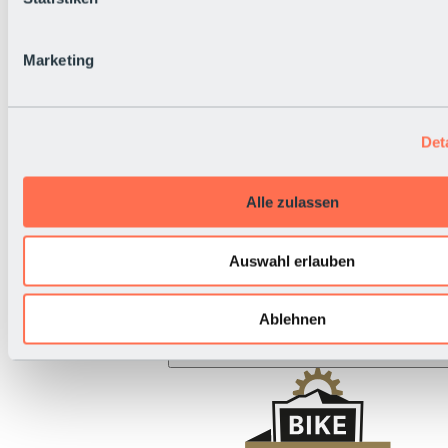
BRS Rallye
Nationalfeiertag
Live-Infos
Marketing
Det
Alle zulassen
Auswahl erlauben
Ablehnen