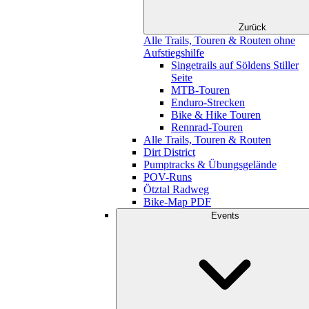
Zurück
Alle Trails, Touren & Routen ohne
Aufstiegshilfe
Singetrails auf Söldens Stiller
Seite
MTB-Touren
Enduro-Strecken
Bike & Hike Touren
Rennrad-Touren
Alle Trails, Touren & Routen
Dirt District
Pumptracks & Übungsgelände
POV-Runs
Ötztal Radweg
Bike-Map PDF
Events