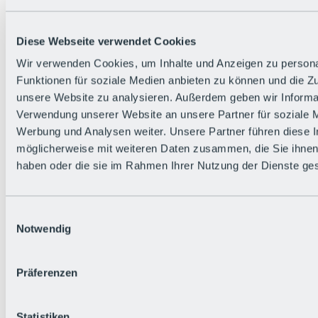
Diese Webseite verwendet Cookies
Wir verwenden Cookies, um Inhalte und Anzeigen zu persona
Funktionen für soziale Medien anbieten zu können und die Zug
Zurück
unsere Website zu analysieren. Außerdem geben wir Informat
Die flowigste Nation der Alpen
Verwendung unserer Website an unsere Partner für soziale 
Facts
Werbung und Analysen weiter. Unsere Partner führen diese 
Bürger:in werden
FAQs
möglicherweise mit weiteren Daten zusammen, die Sie ihnen 
Bikepark-Rules
haben oder die sie im Rahmen Ihrer Nutzung der Dienste g
Bikepark-Partnerschaften
Nachhaltigkeit in der BRS
Bikepark & Tickets
Einwilligungsauswahl
Notwendig
Präferenzen
Statistiken