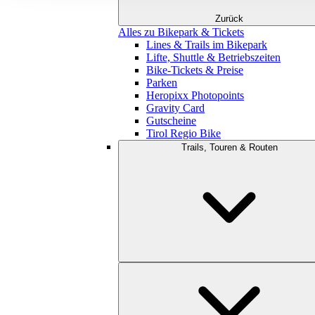
Zurück
Alles zu Bikepark & Tickets
Lines & Trails im Bikepark
Lifte, Shuttle & Betriebszeiten
Bike-Tickets & Preise
Parken
Heropixx Photopoints
Gravity Card
Gutscheine
Tirol Regio Bike
Trails, Touren & Routen