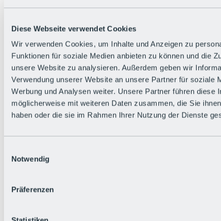
Zurück
Die flowigste Nation der Alpen
Facts
Diese Webseite verwendet Cookies
Bürger:in werden
FAQs
Wir verwenden Cookies, um Inhalte und Anzeigen zu persona
Bikepark-Rules
Funktionen für soziale Medien anbieten zu können und die Zug
Bikepark-Partnerschaften
Nachhaltigkeit in der BRS
unsere Website zu analysieren. Außerdem geben wir Informat
Bikepark & Tickets
Verwendung unserer Website an unsere Partner für soziale 
Werbung und Analysen weiter. Unsere Partner führen diese 
möglicherweise mit weiteren Daten zusammen, die Sie ihnen 
haben oder die sie im Rahmen Ihrer Nutzung der Dienste g
Einwilligungsauswahl
Notwendig
Präferenzen
Statistiken