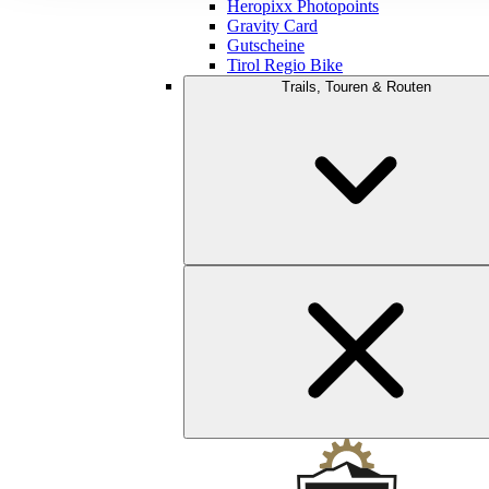
Heropixx Photopoints
Gravity Card
Gutscheine
Tirol Regio Bike
Trails, Touren & Routen