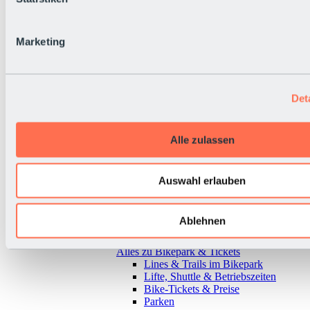
Marketing
Det
Alle zulassen
Auswahl erlauben
Ablehnen
Zurück
Alles zu Bikepark & Tickets
Lines & Trails im Bikepark
Lifte, Shuttle & Betriebszeiten
Bike-Tickets & Preise
Parken