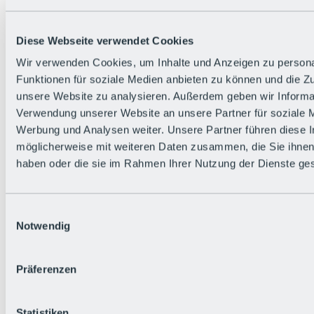
Zurück
Die flowigste Nation der Alpen
Facts
Diese Webseite verwendet Cookies
Bürger:in werden
FAQs
Wir verwenden Cookies, um Inhalte und Anzeigen zu persona
Bikepark-Rules
Funktionen für soziale Medien anbieten zu können und die Zug
Bikepark-Partnerschaften
Nachhaltigkeit in der BRS
unsere Website zu analysieren. Außerdem geben wir Informat
Bikepark & Tickets
Verwendung unserer Website an unsere Partner für soziale 
Werbung und Analysen weiter. Unsere Partner führen diese 
möglicherweise mit weiteren Daten zusammen, die Sie ihnen 
haben oder die sie im Rahmen Ihrer Nutzung der Dienste g
Einwilligungsauswahl
Notwendig
Präferenzen
Statistiken