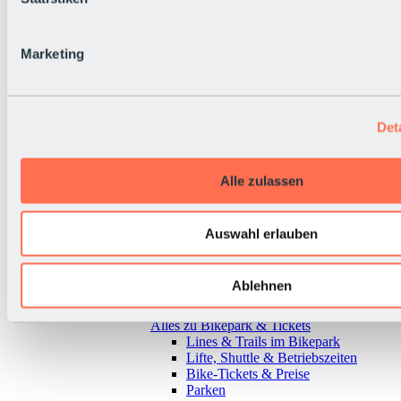
Marketing
Det
Alle zulassen
Auswahl erlauben
Ablehnen
Zurück
Alles zu Bikepark & Tickets
Lines & Trails im Bikepark
Lifte, Shuttle & Betriebszeiten
Bike-Tickets & Preise
Parken