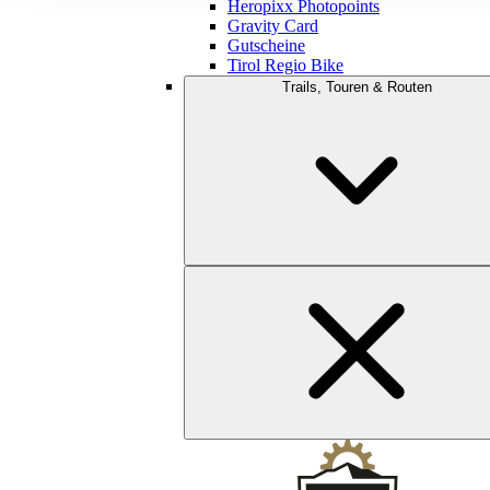
Heropixx Photopoints
Gravity Card
Gutscheine
Tirol Regio Bike
Trails, Touren & Routen