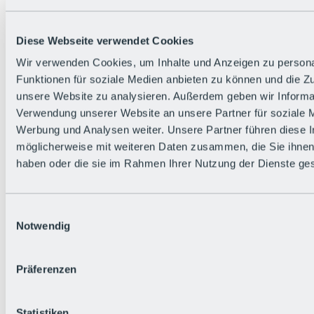
Zurück
Die flowigste Nation der Alpen
Facts
Diese Webseite verwendet Cookies
Bürger:in werden
FAQs
Wir verwenden Cookies, um Inhalte und Anzeigen zu persona
Bikepark-Rules
Funktionen für soziale Medien anbieten zu können und die Zug
Bikepark-Partnerschaften
Nachhaltigkeit in der BRS
unsere Website zu analysieren. Außerdem geben wir Informat
Bikepark & Tickets
Verwendung unserer Website an unsere Partner für soziale 
Werbung und Analysen weiter. Unsere Partner führen diese 
möglicherweise mit weiteren Daten zusammen, die Sie ihnen 
haben oder die sie im Rahmen Ihrer Nutzung der Dienste g
Einwilligungsauswahl
Notwendig
Präferenzen
Statistiken