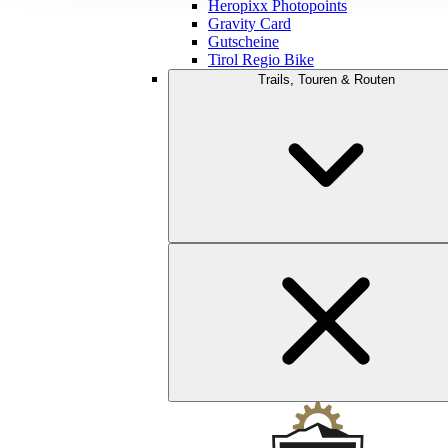
Heropixx Photopoints
Gravity Card
Gutscheine
Tirol Regio Bike
Trails, Touren & Routen