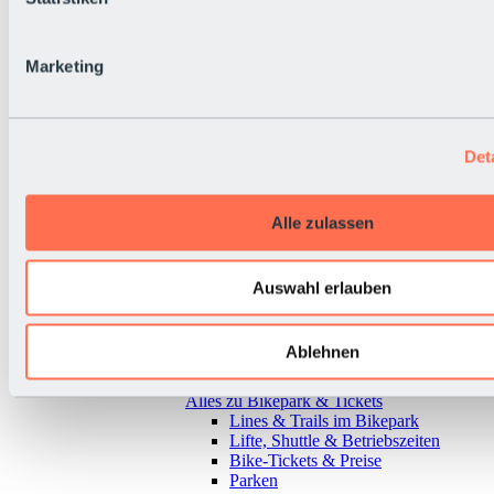
Marketing
Det
Alle zulassen
Auswahl erlauben
Ablehnen
Zurück
Alles zu Bikepark & Tickets
Lines & Trails im Bikepark
Lifte, Shuttle & Betriebszeiten
Bike-Tickets & Preise
Parken