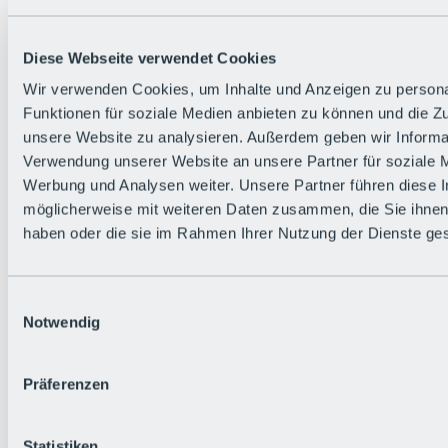
Zurück
Die flowigste Nation der Alpen
Facts
Diese Webseite verwendet Cookies
Bürger:in werden
FAQs
Wir verwenden Cookies, um Inhalte und Anzeigen zu persona
Bikepark-Rules
Funktionen für soziale Medien anbieten zu können und die Zug
Bikepark-Partnerschaften
Nachhaltigkeit in der BRS
unsere Website zu analysieren. Außerdem geben wir Informat
Bikepark & Tickets
Verwendung unserer Website an unsere Partner für soziale 
Werbung und Analysen weiter. Unsere Partner führen diese 
möglicherweise mit weiteren Daten zusammen, die Sie ihnen 
haben oder die sie im Rahmen Ihrer Nutzung der Dienste g
Einwilligungsauswahl
Notwendig
Präferenzen
Statistiken