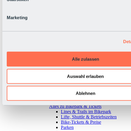
Marketing
Det
Alle zulassen
Auswahl erlauben
Ablehnen
Zurück
Alles zu Bikepark & Tickets
Lines & Trails im Bikepark
Lifte, Shuttle & Betriebszeiten
Bike-Tickets & Preise
Parken