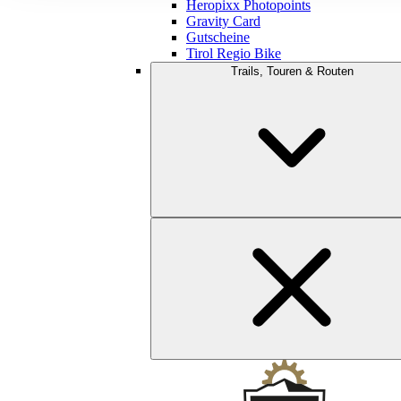
Heropixx Photopoints
Gravity Card
Gutscheine
Tirol Regio Bike
Trails, Touren & Routen