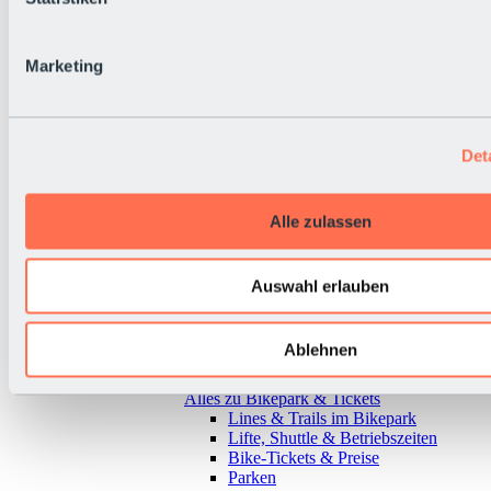
Marketing
Det
Alle zulassen
Auswahl erlauben
Ablehnen
Zurück
Alles zu Bikepark & Tickets
Lines & Trails im Bikepark
Lifte, Shuttle & Betriebszeiten
Bike-Tickets & Preise
Parken