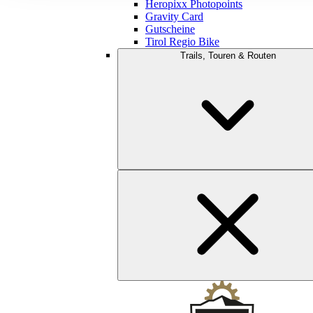
Heropixx Photopoints
Gravity Card
Gutscheine
Tirol Regio Bike
Trails, Touren & Routen