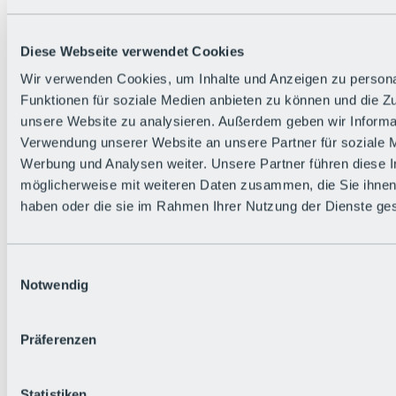
Zurück
Die flowigste Nation der Alpen
Facts
Diese Webseite verwendet Cookies
Bürger:in werden
FAQs
Wir verwenden Cookies, um Inhalte und Anzeigen zu persona
Bikepark-Rules
Funktionen für soziale Medien anbieten zu können und die Zug
Bikepark-Partnerschaften
Nachhaltigkeit in der BRS
unsere Website zu analysieren. Außerdem geben wir Informat
Bikepark & Tickets
Verwendung unserer Website an unsere Partner für soziale 
Werbung und Analysen weiter. Unsere Partner führen diese 
möglicherweise mit weiteren Daten zusammen, die Sie ihnen 
haben oder die sie im Rahmen Ihrer Nutzung der Dienste g
Einwilligungsauswahl
Notwendig
Präferenzen
Statistiken