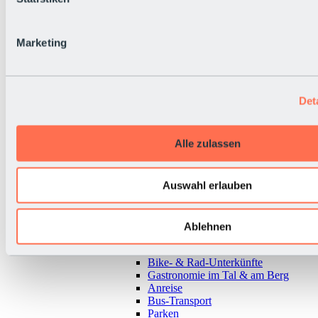
Marketing
Det
Alle zulassen
Auswahl erlauben
Zurück
Ablehnen
Alles zur Urlaubsregion Sölden
Almen & Hütten
Bike- & Rad-Unterkünfte
Gastronomie im Tal & am Berg
Anreise
Bus-Transport
Parken