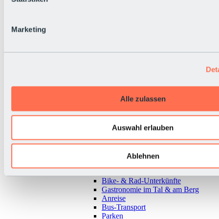
Marketing
Det
Alle zulassen
Auswahl erlauben
Zurück
Ablehnen
Alles zur Urlaubsregion Sölden
Almen & Hütten
Bike- & Rad-Unterkünfte
Gastronomie im Tal & am Berg
Anreise
Bus-Transport
Parken