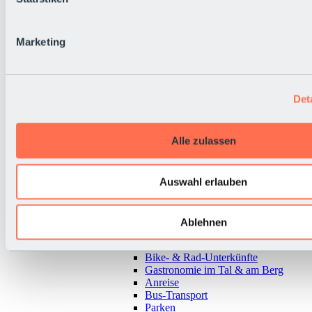
Marketing
Det
Alle zulassen
Auswahl erlauben
Zurück
Ablehnen
Alles zur Urlaubsregion Sölden
Almen & Hütten
Bike- & Rad-Unterkünfte
Gastronomie im Tal & am Berg
Anreise
Bus-Transport
Parken