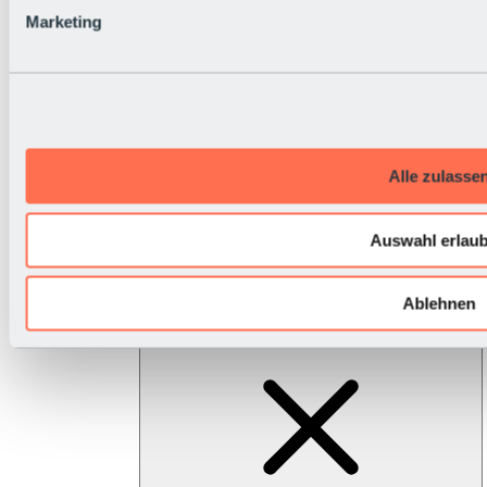
Klettersteig
Marketing
Klettergärten
Kletterguides & -kurse
Ausrüstung & Verleih
Moutaincarts
Wasser- & Badespaß
Winter
Übersicht
Skifahren & Snowboarden | Skigebiet
Alle zulasse
Auswahl erlau
Ablehnen