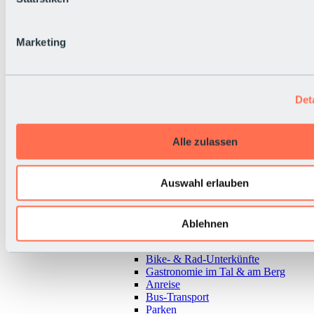
Marketing
Det
Alle zulassen
Auswahl erlauben
Zurück
Ablehnen
Alles zur Urlaubsregion Sölden
Almen & Hütten
Bike- & Rad-Unterkünfte
Gastronomie im Tal & am Berg
Anreise
Bus-Transport
Parken