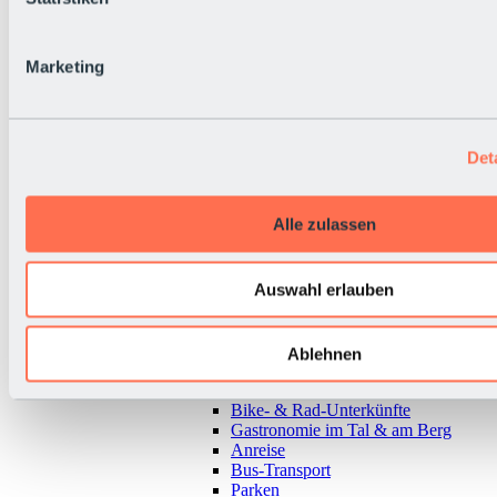
Marketing
Det
Alle zulassen
Auswahl erlauben
Zurück
Ablehnen
Alles zur Urlaubsregion Sölden
Almen & Hütten
Bike- & Rad-Unterkünfte
Gastronomie im Tal & am Berg
Anreise
Bus-Transport
Parken