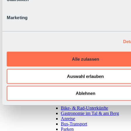
Marketing
Det
Alle zulassen
Auswahl erlauben
Zurück
Ablehnen
Alles zur Urlaubsregion Sölden
Almen & Hütten
Bike- & Rad-Unterkünfte
Gastronomie im Tal & am Berg
Anreise
Bus-Transport
Parken