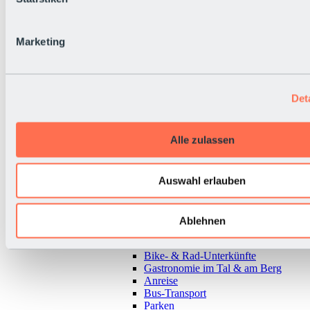
Marketing
Det
Alle zulassen
Auswahl erlauben
Zurück
Ablehnen
Alles zur Urlaubsregion Sölden
Almen & Hütten
Bike- & Rad-Unterkünfte
Gastronomie im Tal & am Berg
Anreise
Bus-Transport
Parken