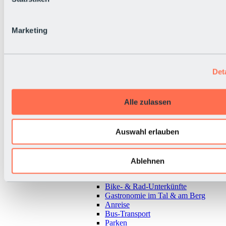
Marketing
Det
Alle zulassen
Auswahl erlauben
Zurück
Ablehnen
Alles zur Urlaubsregion Sölden
Almen & Hütten
Bike- & Rad-Unterkünfte
Gastronomie im Tal & am Berg
Anreise
Bus-Transport
Parken