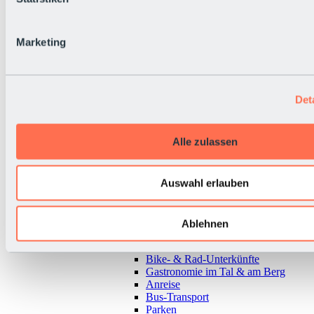
Marketing
Det
Alle zulassen
Auswahl erlauben
Zurück
Ablehnen
Alles zur Urlaubsregion Sölden
Almen & Hütten
Bike- & Rad-Unterkünfte
Gastronomie im Tal & am Berg
Anreise
Bus-Transport
Parken