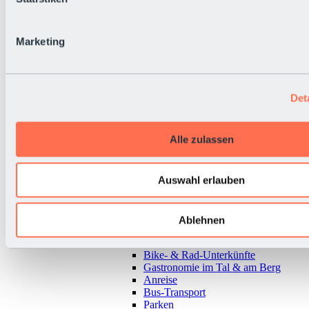
Marketing
Det
Alle zulassen
Auswahl erlauben
Zurück
Ablehnen
Alles zur Urlaubsregion Sölden
Almen & Hütten
Bike- & Rad-Unterkünfte
Gastronomie im Tal & am Berg
Anreise
Bus-Transport
Parken