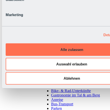
Marketing
Det
Alle zulassen
Auswahl erlauben
Zurück
Ablehnen
Alles zur Urlaubsregion Sölden
Almen & Hütten
Bike- & Rad-Unterkünfte
Gastronomie im Tal & am Berg
Anreise
Bus-Transport
Parken