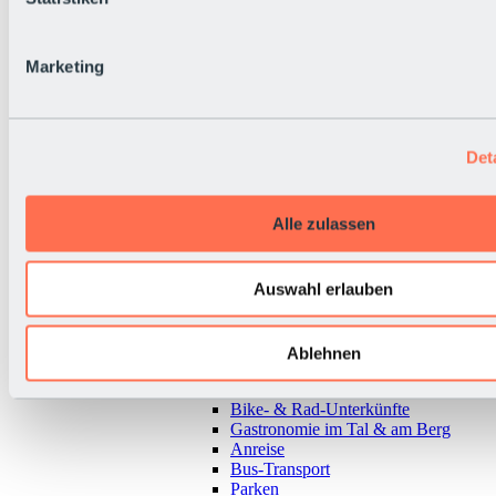
Marketing
Det
Alle zulassen
Auswahl erlauben
Zurück
Ablehnen
Alles zur Urlaubsregion Sölden
Almen & Hütten
Bike- & Rad-Unterkünfte
Gastronomie im Tal & am Berg
Anreise
Bus-Transport
Parken