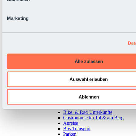
Marketing
Det
Alle zulassen
Auswahl erlauben
Zurück
Ablehnen
Alles zur Urlaubsregion Sölden
Almen & Hütten
Bike- & Rad-Unterkünfte
Gastronomie im Tal & am Berg
Anreise
Bus-Transport
Parken