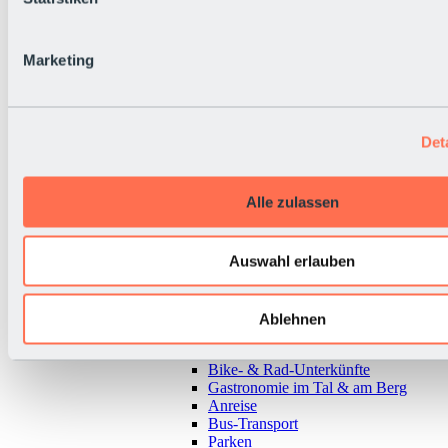
Marketing
Det
Alle zulassen
Auswahl erlauben
Zurück
Ablehnen
Alles zur Urlaubsregion Sölden
Almen & Hütten
Bike- & Rad-Unterkünfte
Gastronomie im Tal & am Berg
Anreise
Bus-Transport
Parken