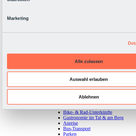
Marketing
Det
Alle zulassen
Auswahl erlauben
Zurück
Ablehnen
Alles zur Urlaubsregion Sölden
Almen & Hütten
Bike- & Rad-Unterkünfte
Gastronomie im Tal & am Berg
Anreise
Bus-Transport
Parken