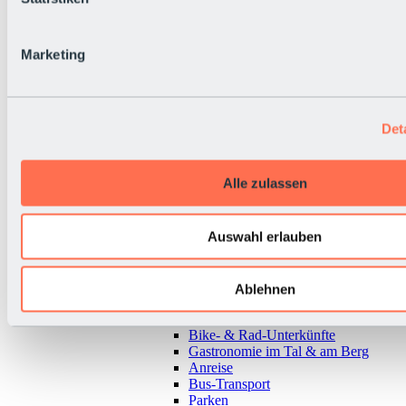
Marketing
Det
Alle zulassen
Auswahl erlauben
Zurück
Ablehnen
Alles zur Urlaubsregion Sölden
Almen & Hütten
Bike- & Rad-Unterkünfte
Gastronomie im Tal & am Berg
Anreise
Bus-Transport
Parken